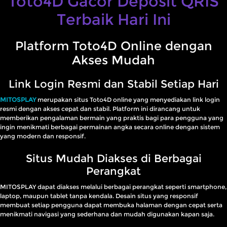
Toto4D Gacor Deposit QRIS
Referral
Terbaik Hari Ini
Promosi
Platform Toto4D Online dengan
Hubungi Kami
Akses Mudah
Live Chat
Link Login Resmi dan Stabil Setiap Hari
Pengaduan Customer
MITOSPLAY
merupakan situs Toto4D online yang menyediakan link login
resmi dengan akses cepat dan stabil. Platform ini dirancang untuk
memberikan pengalaman bermain yang praktis bagi para pengguna yang
Pilih Bahasa:
ingin menikmati berbagai permainan angka secara online dengan sistem
yang modern dan responsif.
Situs Mudah Diakses di Berbagai
Perangkat
MASUK
DAFTAR
MITOSPLAY dapat diakses melalui berbagai perangkat seperti smartphone,
&copy; MITOSPLAY | Link Login Situs Toto4D
laptop, maupun tablet tanpa kendala. Desain situs yang responsif
Gacor Deposit Qris Terbaik Hari Ini. Hak Cipta
membuat setiap pengguna dapat membuka halaman dengan cepat serta
Dilindungi.
menikmati navigasi yang sederhana dan mudah digunakan kapan saja.