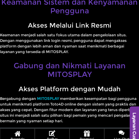
Keamanan Sistem dan Kenyamanan
Pengguna
Akses Melalui Link Resmi
Keamanan menjadi salah satu fokus utama dalam pengelolaan situs.
Dengan menggunakan link login resmi, pengguna dapat mengakses
platform dengan lebih aman dan nyaman saat menikmati berbagai
layanan yang tersedia di MITOSPLAY.
Gabung dan Nikmati Layanan
MITOSPLAY
Akses Platform dengan Mudah
Bergabung dengan
MITOSPLAY
memberikan kesempatan bagi pengguna
untuk menikmati platform Toto4D online dengan sistem yang praktis dan
akses yang cepat. Dengan fitur modern dan layanan yang terus diperbarui,
situs ini menjadi salah satu pilihan bagi pemain yang mencari pengalaman
bermain yang nyaman setiap hari.
Support By